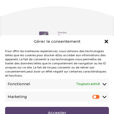
Gérer le consentement
Liens utiles
Pour offrir les meilleures expériences, nous utilisons des technologies
telles que les cookies pour stocker et/ou accéder aux informations des
Nos actualités
appareils. Le fait de consentir à ces technologies nous permettra de
Nos réalisations
traiter des données telles que le comportement de navigation ou les ID
Nos appels d’offres
uniques sur ce site. Le fait de ne pas consentir ou de retirer son
Suivez-nous
consentement peut avoir un effet négatif sur certaines caractéristiques
sur nos réseaux
et fonctions.
Fonctionnel
Toujours activé
Marketing
Marketi
Accepter